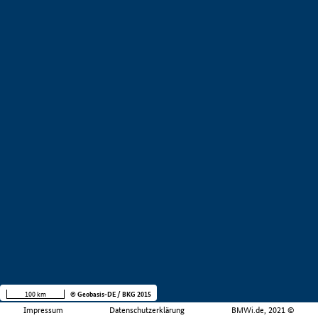
100 km
© Geobasis-DE / BKG 2015
Impressum
Datenschutzerklärung
BMWi.de, 2021 ©