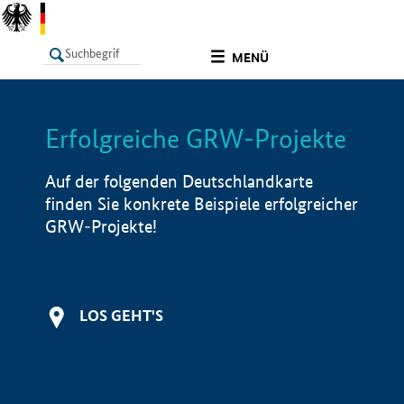
undefined
MENÜ
Erfolgreiche GRW-Projekte
LISTE
Filter
Info
Auf der folgenden Deutschlandkarte
finden Sie konkrete Beispiele erfolgreicher
GRW-Projekte!
LOS GEHT'S