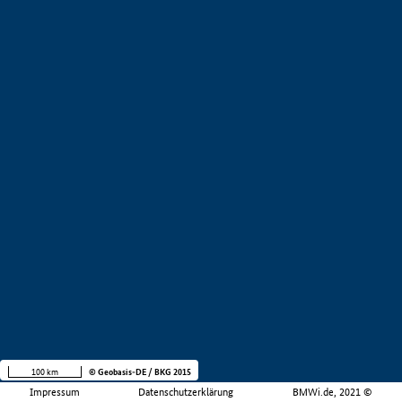
100 km
© Geobasis-DE / BKG 2015
Impressum
Datenschutzerklärung
BMWi.de, 2021 ©