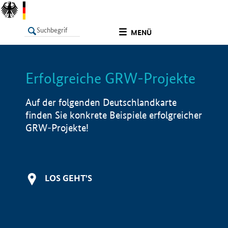
undefined
MENÜ
Erfolgreiche GRW-Projekte
LISTE
Filter
Info
Auf der folgenden Deutschlandkarte
finden Sie konkrete Beispiele erfolgreicher
GRW-Projekte!
LOS GEHT'S