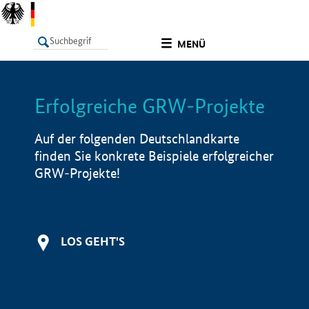
undefined
MENÜ
Erfolgreiche GRW-Projekte
LISTE
Filter
Info
Auf der folgenden Deutschlandkarte
finden Sie konkrete Beispiele erfolgreicher
GRW-Projekte!
LOS GEHT'S