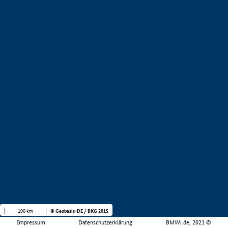
100 km
© Geobasis-DE / BKG 2015
Impressum
Datenschutzerklärung
BMWi.de, 2021 ©