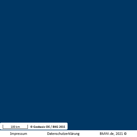
100 km
© Geobasis-DE / BKG 2015
Impressum
Datenschutzerklärung
BMWi.de, 2021 ©