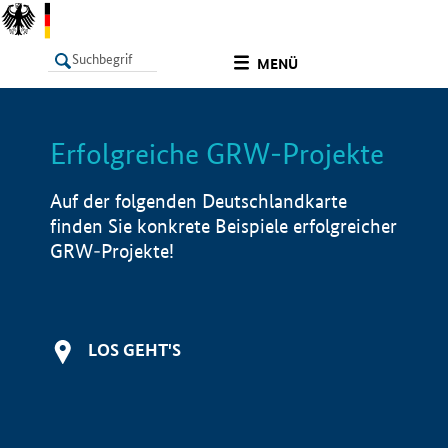
undefined
MENÜ
Erfolgreiche GRW-Projekte
LISTE
Filter
Info
Auf der folgenden Deutschlandkarte
finden Sie konkrete Beispiele erfolgreicher
GRW-Projekte!
LOS GEHT'S