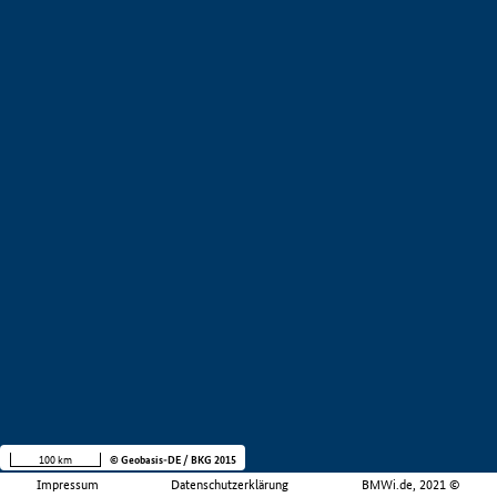
100 km
© Geobasis-DE / BKG 2015
Impressum
Datenschutzerklärung
BMWi.de, 2021 ©