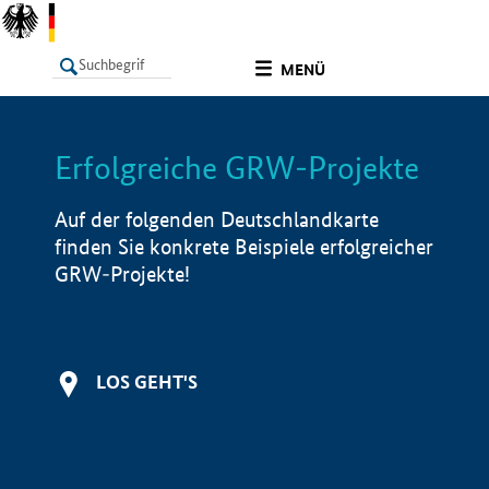
undefined
MENÜ
Erfolgreiche GRW-Projekte
LISTE
Filter
Info
Auf der folgenden Deutschlandkarte
finden Sie konkrete Beispiele erfolgreicher
GRW-Projekte!
LOS GEHT'S