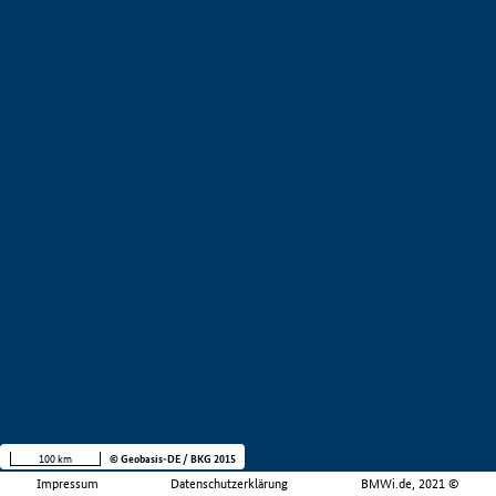
100 km
© Geobasis-DE / BKG 2015
Impressum
Datenschutzerklärung
BMWi.de, 2021 ©