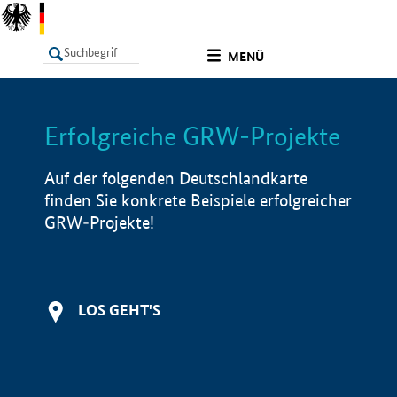
undefined
MENÜ
Erfolgreiche GRW-Projekte
LISTE
Filter
Info
Auf der folgenden Deutschlandkarte
finden Sie konkrete Beispiele erfolgreicher
GRW-Projekte!
LOS GEHT'S