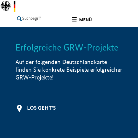
undefined
MENÜ
Erfolgreiche GRW-Projekte
LISTE
Filter
Info
Auf der folgenden Deutschlandkarte
finden Sie konkrete Beispiele erfolgreicher
GRW-Projekte!
LOS GEHT'S