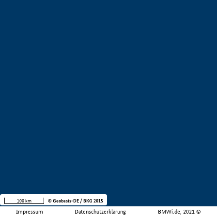
100 km
© Geobasis-DE / BKG 2015
Impressum
Datenschutzerklärung
BMWi.de, 2021 ©