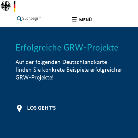
undefined
MENÜ
Erfolgreiche GRW-Projekte
LISTE
Filter
Info
Auf der folgenden Deutschlandkarte
finden Sie konkrete Beispiele erfolgreicher
GRW-Projekte!
LOS GEHT'S