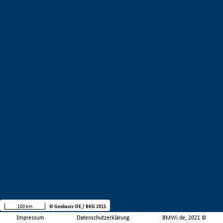
100 km
© Geobasis-DE / BKG 2015
Impressum
Datenschutzerklärung
BMWi.de, 2021 ©