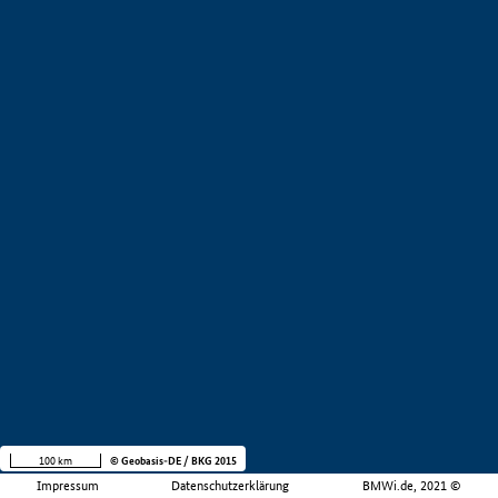
100 km
© Geobasis-DE / BKG 2015
Impressum
Datenschutzerklärung
BMWi.de, 2021 ©