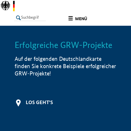
undefined
MENÜ
Erfolgreiche GRW-Projekte
LISTE
Filter
Info
Auf der folgenden Deutschlandkarte
finden Sie konkrete Beispiele erfolgreicher
GRW-Projekte!
LOS GEHT'S