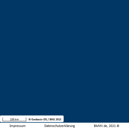
100 km
© Geobasis-DE / BKG 2015
Impressum
Datenschutzerklärung
BMWi.de, 2021 ©