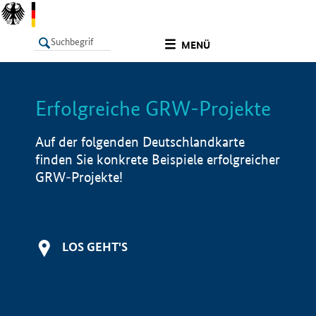
undefined
MENÜ
Erfolgreiche GRW-Projekte
LISTE
Filter
Info
Auf der folgenden Deutschlandkarte
finden Sie konkrete Beispiele erfolgreicher
GRW-Projekte!
LOS GEHT'S