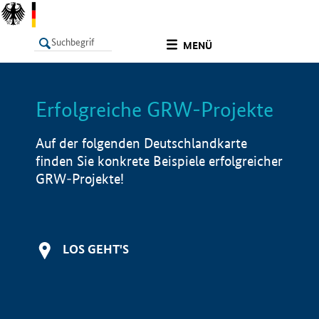
undefined
MENÜ
Erfolgreiche GRW-Projekte
LISTE
Filter
Info
Auf der folgenden Deutschlandkarte
finden Sie konkrete Beispiele erfolgreicher
GRW-Projekte!
LOS GEHT'S