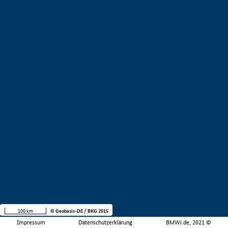
100 km
© Geobasis-DE / BKG 2015
Impressum
Datenschutzerklärung
BMWi.de, 2021 ©