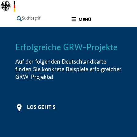
undefined
MENÜ
Erfolgreiche GRW-Projekte
LISTE
Filter
Info
Auf der folgenden Deutschlandkarte
finden Sie konkrete Beispiele erfolgreicher
GRW-Projekte!
LOS GEHT'S