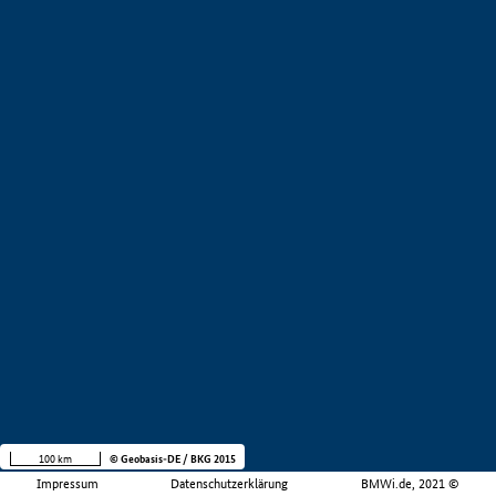
100 km
© Geobasis-DE / BKG 2015
Impressum
Datenschutzerklärung
BMWi.de, 2021 ©