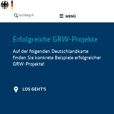
undefined
MENÜ
Erfolgreiche GRW-Projekte
LISTE
Filter
Info
Auf der folgenden Deutschlandkarte
finden Sie konkrete Beispiele erfolgreicher
GRW-Projekte!
LOS GEHT'S