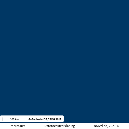
100 km
© Geobasis-DE / BKG 2015
Impressum
Datenschutzerklärung
BMWi.de, 2021 ©