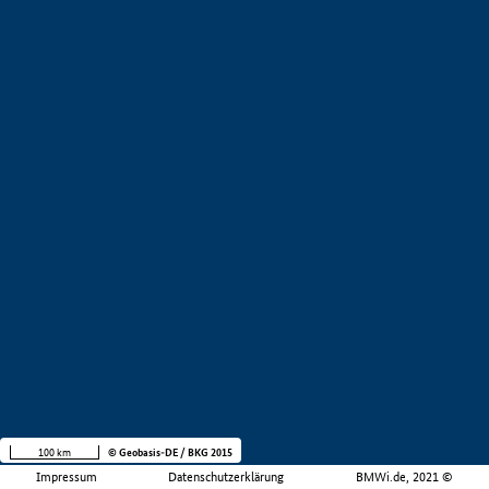
100 km
© Geobasis-DE / BKG 2015
Impressum
Datenschutzerklärung
BMWi.de, 2021 ©