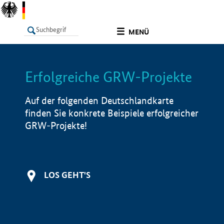
undefined
MENÜ
Erfolgreiche GRW-Projekte
LISTE
Filter
Info
Auf der folgenden Deutschlandkarte
finden Sie konkrete Beispiele erfolgreicher
GRW-Projekte!
LOS GEHT'S