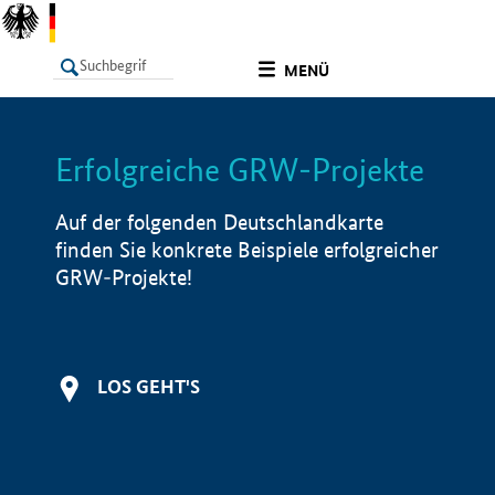
undefined
MENÜ
Erfolgreiche GRW-Projekte
LISTE
Filter
Info
Auf der folgenden Deutschlandkarte
finden Sie konkrete Beispiele erfolgreicher
GRW-Projekte!
LOS GEHT'S