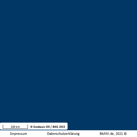
100 km
© Geobasis-DE / BKG 2015
Impressum
Datenschutzerklärung
BMWi.de, 2021 ©