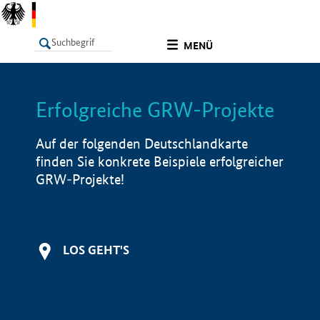
undefined
MENÜ
Erfolgreiche GRW-Projekte
LISTE
Filter
Info
Auf der folgenden Deutschlandkarte
finden Sie konkrete Beispiele erfolgreicher
GRW-Projekte!
LOS GEHT'S