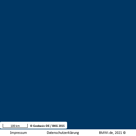
100 km
© Geobasis-DE / BKG 2015
Impressum
Datenschutzerklärung
BMWi.de, 2021 ©