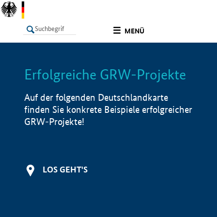
undefined
MENÜ
Erfolgreiche GRW-Projekte
LISTE
Filter
Info
Auf der folgenden Deutschlandkarte
finden Sie konkrete Beispiele erfolgreicher
GRW-Projekte!
LOS GEHT'S