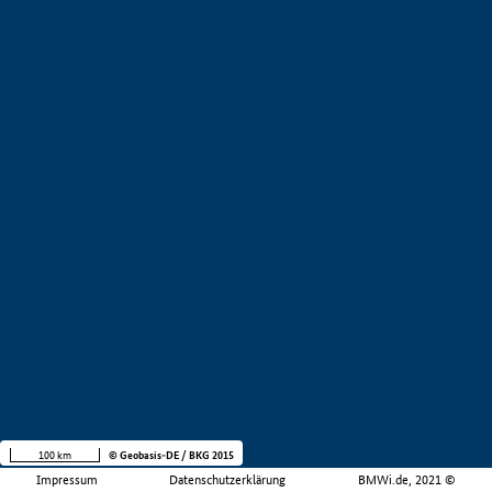
100 km
© Geobasis-DE / BKG 2015
Impressum
Datenschutzerklärung
BMWi.de, 2021 ©