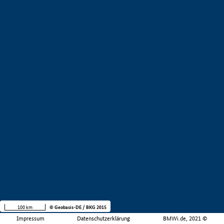
100 km
© Geobasis-DE / BKG 2015
Impressum
Datenschutzerklärung
BMWi.de, 2021 ©