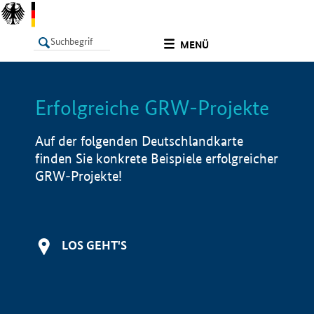
undefined
MENÜ
Erfolgreiche GRW-Projekte
LISTE
Filter
Info
Auf der folgenden Deutschlandkarte
finden Sie konkrete Beispiele erfolgreicher
GRW-Projekte!
LOS GEHT'S