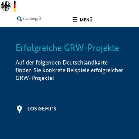
undefined
MENÜ
Erfolgreiche GRW-Projekte
LISTE
Filter
Info
Auf der folgenden Deutschlandkarte
finden Sie konkrete Beispiele erfolgreicher
GRW-Projekte!
LOS GEHT'S