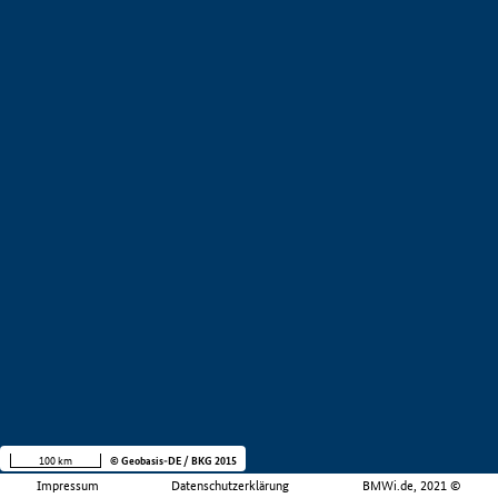
100 km
© Geobasis-DE / BKG 2015
Impressum
Datenschutzerklärung
BMWi.de, 2021 ©