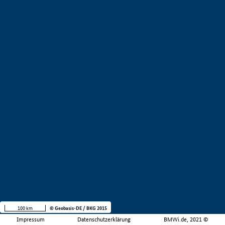
100 km
© Geobasis-DE / BKG 2015
Impressum
Datenschutzerklärung
BMWi.de, 2021 ©