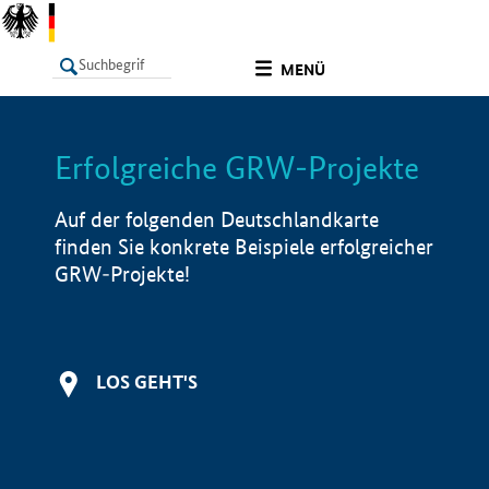
undefined
MENÜ
Erfolgreiche GRW-Projekte
LISTE
Filter
Info
Auf der folgenden Deutschlandkarte
finden Sie konkrete Beispiele erfolgreicher
GRW-Projekte!
LOS GEHT'S