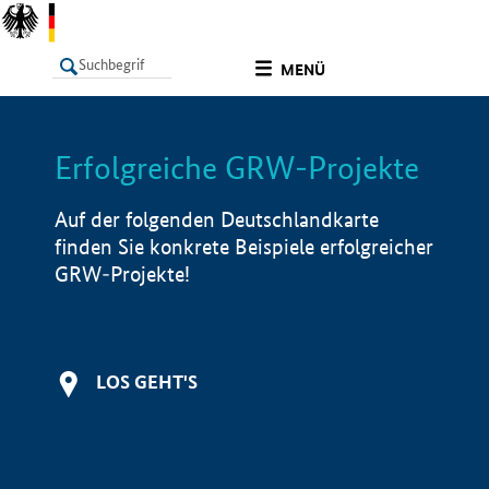
undefined
MENÜ
Erfolgreiche GRW-Projekte
LISTE
Filter
Info
Auf der folgenden Deutschlandkarte
finden Sie konkrete Beispiele erfolgreicher
GRW-Projekte!
LOS GEHT'S