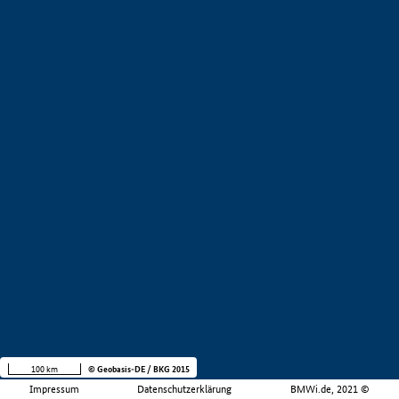
100 km
© Geobasis-DE / BKG 2015
Impressum
Datenschutzerklärung
BMWi.de, 2021 ©