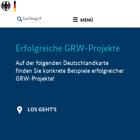
undefined
MENÜ
Erfolgreiche GRW-Projekte
LISTE
Filter
Info
Auf der folgenden Deutschlandkarte
finden Sie konkrete Beispiele erfolgreicher
GRW-Projekte!
LOS GEHT'S