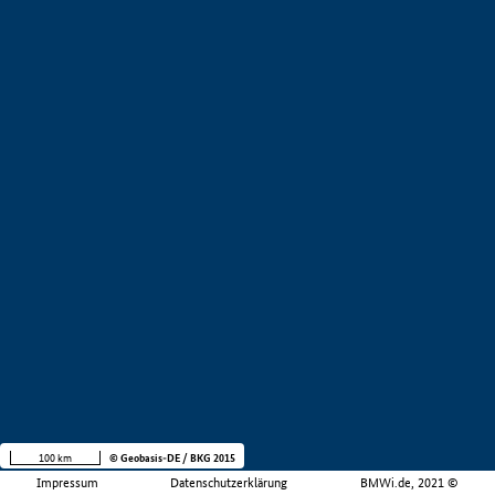
100 km
© Geobasis-DE / BKG 2015
Impressum
Datenschutzerklärung
BMWi.de, 2021 ©