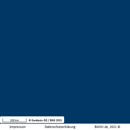
100 km
© Geobasis-DE / BKG 2015
Impressum
Datenschutzerklärung
BMWi.de, 2021 ©