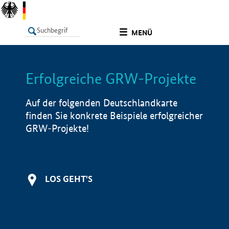
undefined
MENÜ
Erfolgreiche GRW-Projekte
LISTE
Filter
Info
Auf der folgenden Deutschlandkarte
finden Sie konkrete Beispiele erfolgreicher
GRW-Projekte!
LOS GEHT'S