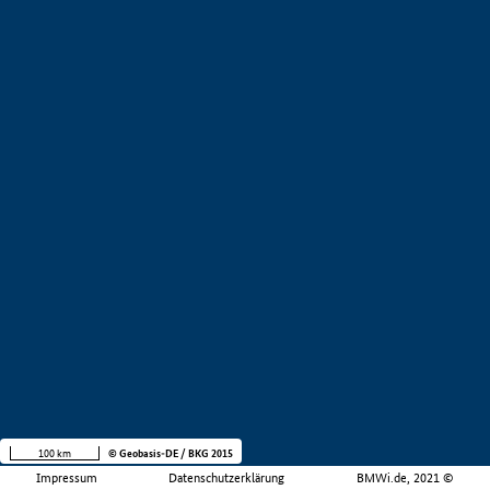
100 km
© Geobasis-DE / BKG 2015
Impressum
Datenschutzerklärung
BMWi.de, 2021 ©