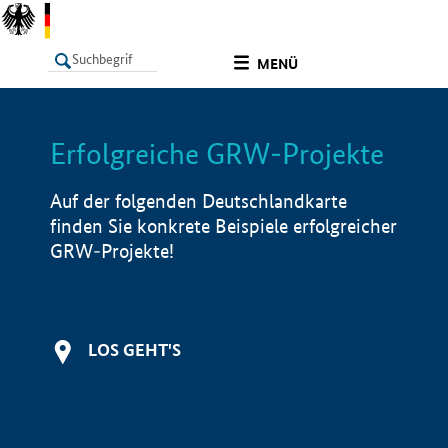
undefined
MENÜ
Erfolgreiche GRW-Projekte
LISTE
Filter
Info
Auf der folgenden Deutschlandkarte
finden Sie konkrete Beispiele erfolgreicher
GRW-Projekte!
LOS GEHT'S