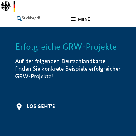
undefined
MENÜ
Erfolgreiche GRW-Projekte
LISTE
Filter
Info
Auf der folgenden Deutschlandkarte
finden Sie konkrete Beispiele erfolgreicher
GRW-Projekte!
LOS GEHT'S