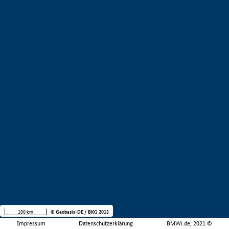
100 km
© Geobasis-DE / BKG 2015
Impressum
Datenschutzerklärung
BMWi.de, 2021 ©