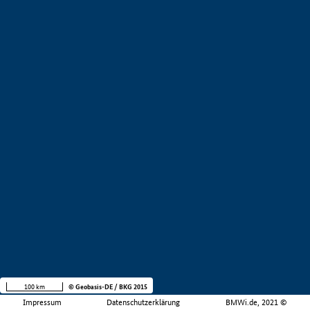
100 km
© Geobasis-DE / BKG 2015
Impressum
Datenschutzerklärung
BMWi.de, 2021 ©