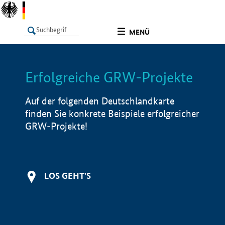
undefined
MENÜ
Erfolgreiche GRW-Projekte
LISTE
Filter
Info
Auf der folgenden Deutschlandkarte
finden Sie konkrete Beispiele erfolgreicher
GRW-Projekte!
LOS GEHT'S