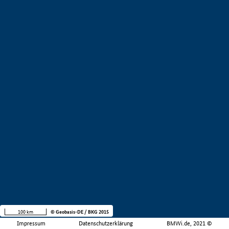
100 km
© Geobasis-DE / BKG 2015
Impressum
Datenschutzerklärung
BMWi.de, 2021 ©