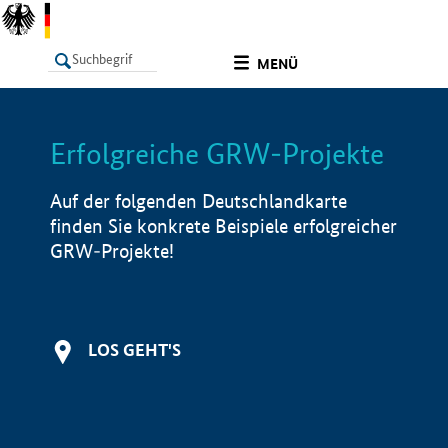
undefined
MENÜ
Erfolgreiche GRW-Projekte
LISTE
Filter
Info
Auf der folgenden Deutschlandkarte
finden Sie konkrete Beispiele erfolgreicher
GRW-Projekte!
LOS GEHT'S