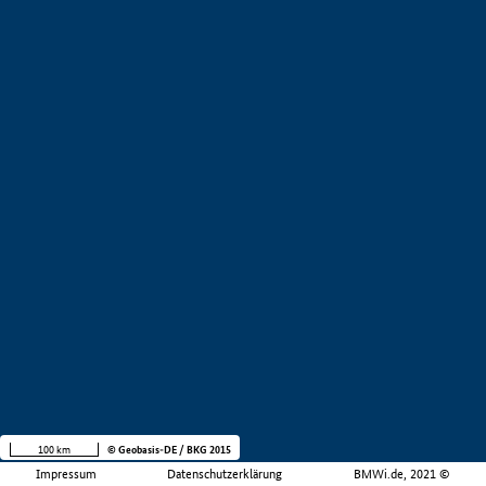
100 km
© Geobasis-DE / BKG 2015
Impressum
Datenschutzerklärung
BMWi.de, 2021 ©