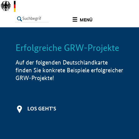
undefined
MENÜ
Erfolgreiche GRW-Projekte
LISTE
Filter
Info
Auf der folgenden Deutschlandkarte
finden Sie konkrete Beispiele erfolgreicher
GRW-Projekte!
LOS GEHT'S