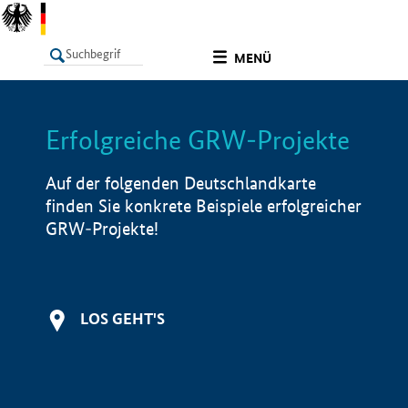
undefined
MENÜ
Erfolgreiche GRW-Projekte
LISTE
Filter
Info
Auf der folgenden Deutschlandkarte
finden Sie konkrete Beispiele erfolgreicher
GRW-Projekte!
LOS GEHT'S