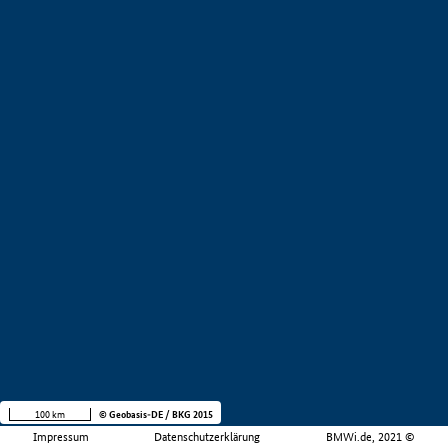
100 km
© Geobasis-DE / BKG 2015
Impressum
Datenschutzerklärung
BMWi.de, 2021 ©