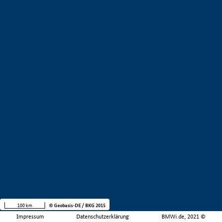
100 km
© Geobasis-DE / BKG 2015
Impressum
Datenschutzerklärung
BMWi.de, 2021 ©