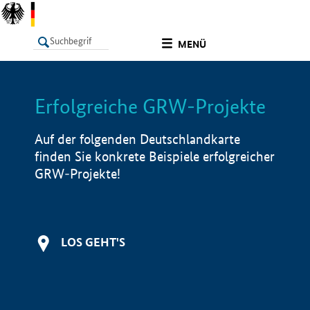
undefined
MENÜ
Erfolgreiche GRW-Projekte
LISTE
Filter
Info
Auf der folgenden Deutschlandkarte
finden Sie konkrete Beispiele erfolgreicher
GRW-Projekte!
LOS GEHT'S