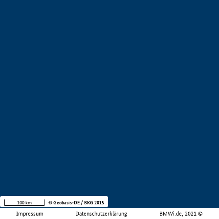
100 km
© Geobasis-DE / BKG 2015
Impressum
Datenschutzerklärung
BMWi.de, 2021 ©