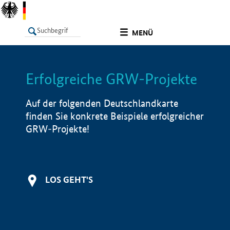
undefined
MENÜ
Erfolgreiche GRW-Projekte
LISTE
Filter
Info
Auf der folgenden Deutschlandkarte
finden Sie konkrete Beispiele erfolgreicher
GRW-Projekte!
LOS GEHT'S