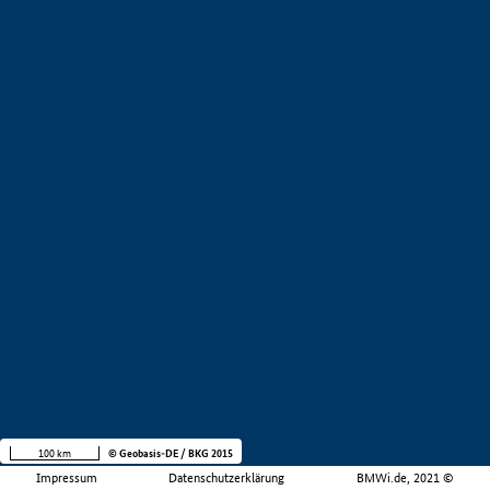
100 km
© Geobasis-DE / BKG 2015
Impressum
Datenschutzerklärung
BMWi.de, 2021 ©