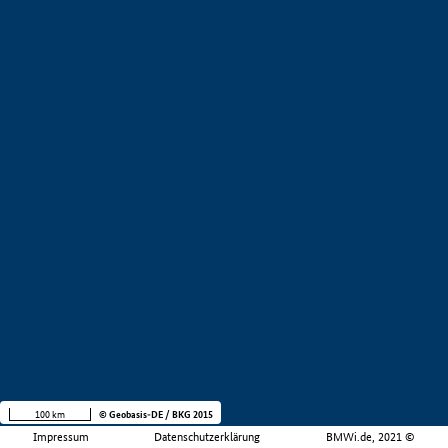
100 km
© Geobasis-DE / BKG 2015
Impressum
Datenschutzerklärung
BMWi.de, 2021 ©