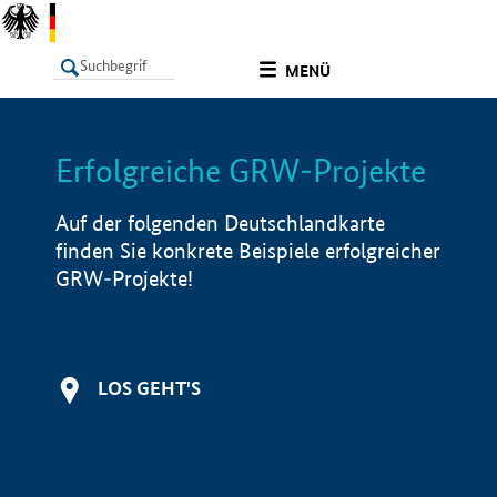
undefined
MENÜ
Erfolgreiche GRW-Projekte
LISTE
Filter
Info
Auf der folgenden Deutschlandkarte
finden Sie konkrete Beispiele erfolgreicher
GRW-Projekte!
LOS GEHT'S