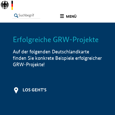
undefined
MENÜ
Erfolgreiche GRW-Projekte
LISTE
Filter
Info
Auf der folgenden Deutschlandkarte
finden Sie konkrete Beispiele erfolgreicher
GRW-Projekte!
LOS GEHT'S