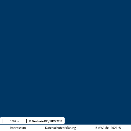
100 km
© Geobasis-DE / BKG 2015
Impressum
Datenschutzerklärung
BMWi.de, 2021 ©