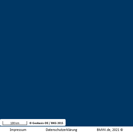
100 km
© Geobasis-DE / BKG 2015
Impressum
Datenschutzerklärung
BMWi.de, 2021 ©