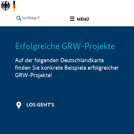
undefined
MENÜ
Erfolgreiche GRW-Projekte
LISTE
Filter
Info
Auf der folgenden Deutschlandkarte
finden Sie konkrete Beispiele erfolgreicher
GRW-Projekte!
LOS GEHT'S