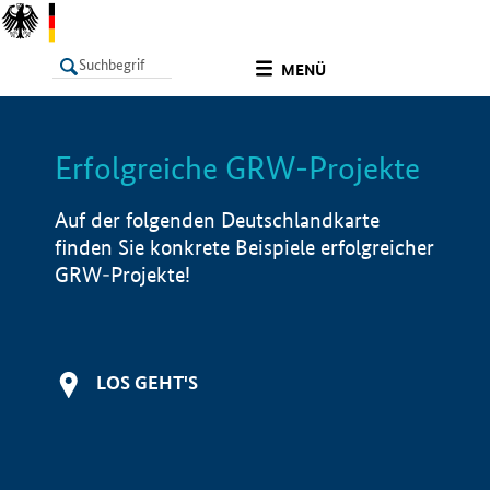
undefined
MENÜ
Erfolgreiche GRW-Projekte
LISTE
Filter
Info
Auf der folgenden Deutschlandkarte
finden Sie konkrete Beispiele erfolgreicher
GRW-Projekte!
LOS GEHT'S