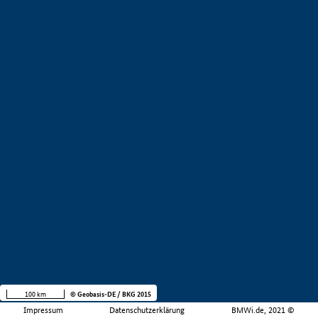
100 km
© Geobasis-DE / BKG 2015
Impressum
Datenschutzerklärung
BMWi.de, 2021 ©