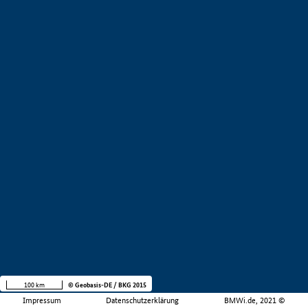
100 km
© Geobasis-DE / BKG 2015
Impressum
Datenschutzerklärung
BMWi.de, 2021 ©