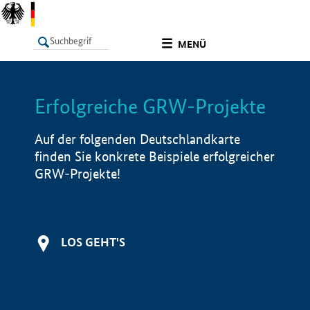
undefined
MENÜ
Erfolgreiche GRW-Projekte
LISTE
Filter
Info
Auf der folgenden Deutschlandkarte
finden Sie konkrete Beispiele erfolgreicher
GRW-Projekte!
LOS GEHT'S