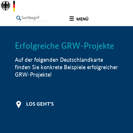
undefined
MENÜ
Erfolgreiche GRW-Projekte
LISTE
Filter
Info
Auf der folgenden Deutschlandkarte
finden Sie konkrete Beispiele erfolgreicher
GRW-Projekte!
LOS GEHT'S