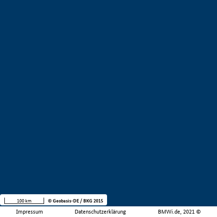
100 km
© Geobasis-DE / BKG 2015
Impressum
Datenschutzerklärung
BMWi.de, 2021 ©