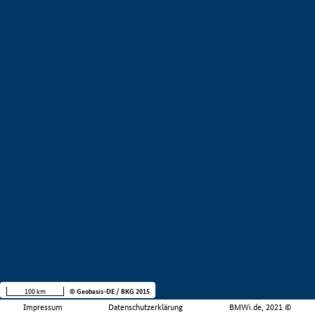
100 km
© Geobasis-DE / BKG 2015
Impressum
Datenschutzerklärung
BMWi.de, 2021 ©