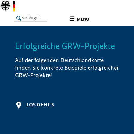
undefined
MENÜ
Erfolgreiche GRW-Projekte
LISTE
Filter
Info
Auf der folgenden Deutschlandkarte
finden Sie konkrete Beispiele erfolgreicher
GRW-Projekte!
LOS GEHT'S