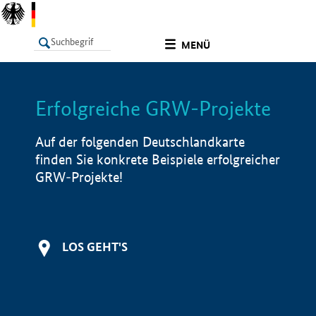
undefined
MENÜ
Erfolgreiche GRW-Projekte
LISTE
Filter
Info
Auf der folgenden Deutschlandkarte
finden Sie konkrete Beispiele erfolgreicher
GRW-Projekte!
LOS GEHT'S