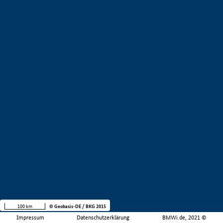
100 km
© Geobasis-DE / BKG 2015
Impressum
Datenschutzerklärung
BMWi.de, 2021 ©