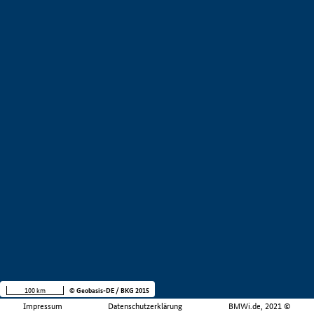
100 km
© Geobasis-DE / BKG 2015
Impressum
Datenschutzerklärung
BMWi.de, 2021 ©