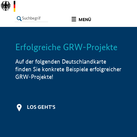
undefined
MENÜ
Erfolgreiche GRW-Projekte
LISTE
Filter
Info
Auf der folgenden Deutschlandkarte
finden Sie konkrete Beispiele erfolgreicher
GRW-Projekte!
LOS GEHT'S