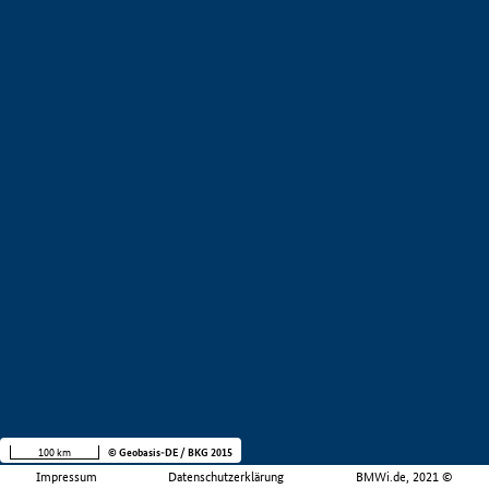
100 km
© Geobasis-DE / BKG 2015
Impressum
Datenschutzerklärung
BMWi.de, 2021 ©