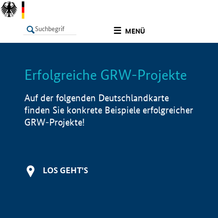
undefined
MENÜ
Erfolgreiche GRW-Projekte
LISTE
Filter
Info
Auf der folgenden Deutschlandkarte
finden Sie konkrete Beispiele erfolgreicher
GRW-Projekte!
LOS GEHT'S