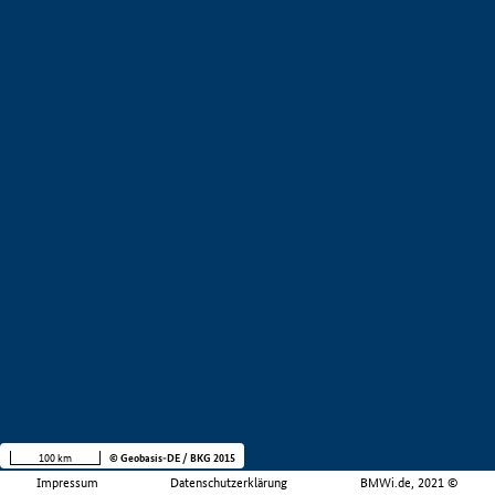
100 km
© Geobasis-DE / BKG 2015
Impressum
Datenschutzerklärung
BMWi.de, 2021 ©