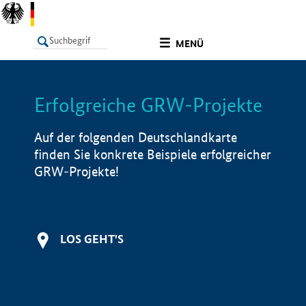
undefined
MENÜ
Erfolgreiche GRW-Projekte
LISTE
Filter
Info
Auf der folgenden Deutschlandkarte
finden Sie konkrete Beispiele erfolgreicher
GRW-Projekte!
LOS GEHT'S