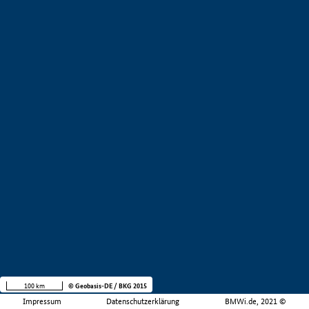
100 km
© Geobasis-DE / BKG 2015
Impressum
Datenschutzerklärung
BMWi.de, 2021 ©