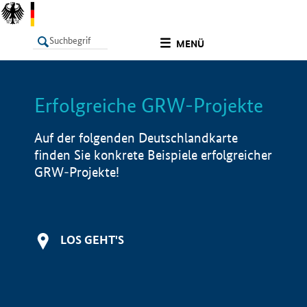
undefined
MENÜ
Erfolgreiche GRW-Projekte
LISTE
Filter
Info
Auf der folgenden Deutschlandkarte
finden Sie konkrete Beispiele erfolgreicher
GRW-Projekte!
LOS GEHT'S