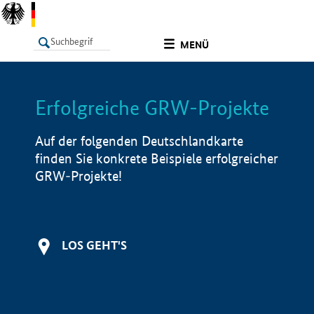
undefined
MENÜ
Erfolgreiche GRW-Projekte
LISTE
Filter
Info
Auf der folgenden Deutschlandkarte
finden Sie konkrete Beispiele erfolgreicher
GRW-Projekte!
LOS GEHT'S