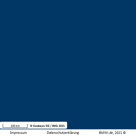
100 km
© Geobasis-DE / BKG 2015
Impressum
Datenschutzerklärung
BMWi.de, 2021 ©