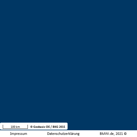
100 km
© Geobasis-DE / BKG 2015
Impressum
Datenschutzerklärung
BMWi.de, 2021 ©