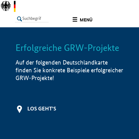
undefined
MENÜ
Erfolgreiche GRW-Projekte
LISTE
Filter
Info
Auf der folgenden Deutschlandkarte
finden Sie konkrete Beispiele erfolgreicher
GRW-Projekte!
LOS GEHT'S