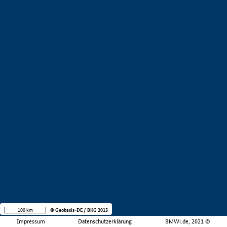
100 km
© Geobasis-DE / BKG 2015
Impressum
Datenschutzerklärung
BMWi.de, 2021 ©