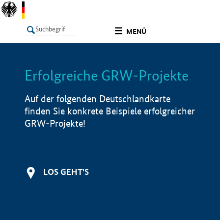
undefined
MENÜ
Erfolgreiche GRW-Projekte
LISTE
Filter
Info
Auf der folgenden Deutschlandkarte
finden Sie konkrete Beispiele erfolgreicher
GRW-Projekte!
LOS GEHT'S