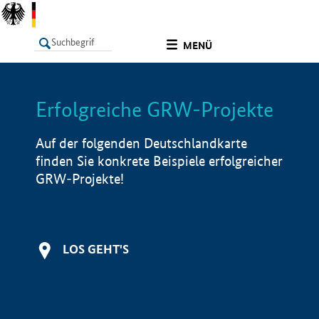
undefined
MENÜ
Erfolgreiche GRW-Projekte
LISTE
Filter
Info
Auf der folgenden Deutschlandkarte
finden Sie konkrete Beispiele erfolgreicher
GRW-Projekte!
LOS GEHT'S