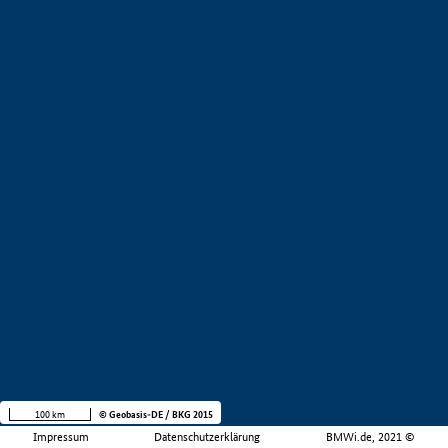
100 km
© Geobasis-DE / BKG 2015
Impressum
Datenschutzerklärung
BMWi.de, 2021 ©