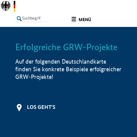
undefined
MENÜ
Erfolgreiche GRW-Projekte
LISTE
Filter
Info
Auf der folgenden Deutschlandkarte
finden Sie konkrete Beispiele erfolgreicher
GRW-Projekte!
LOS GEHT'S