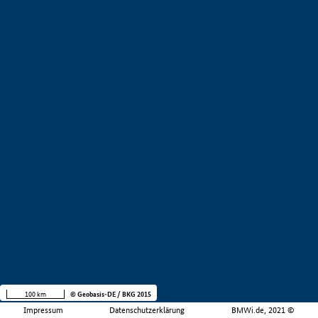
100 km
© Geobasis-DE / BKG 2015
Impressum
Datenschutzerklärung
BMWi.de, 2021 ©