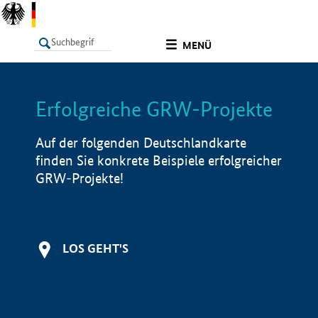
undefined
MENÜ
Erfolgreiche GRW-Projekte
LISTE
Filter
Info
Auf der folgenden Deutschlandkarte
finden Sie konkrete Beispiele erfolgreicher
GRW-Projekte!
LOS GEHT'S