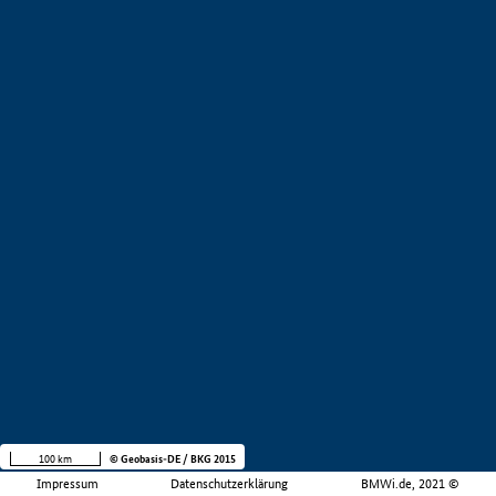
100 km
© Geobasis-DE / BKG 2015
Impressum
Datenschutzerklärung
BMWi.de, 2021 ©